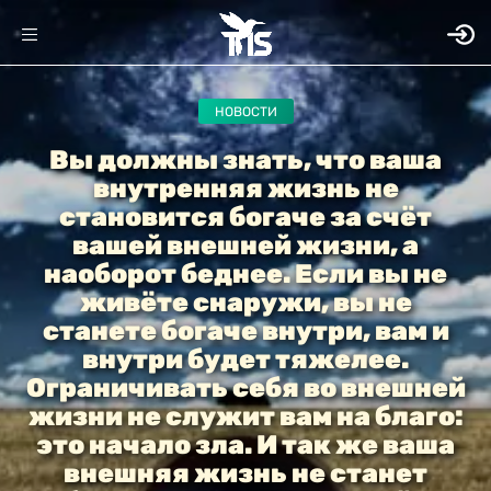
НОВОСТИ
Вы должны знать, что ваша
внутренняя жизнь не
становится богаче за счёт
вашей внешней жизни, а
наоборот беднее. Если вы не
живёте снаружи, вы не
станете богаче внутри, вам и
внутри будет тяжелее.
Ограничивать себя во внешней
жизни не служит вам на благо:
это начало зла. И так же ваша
внешняя жизнь не станет