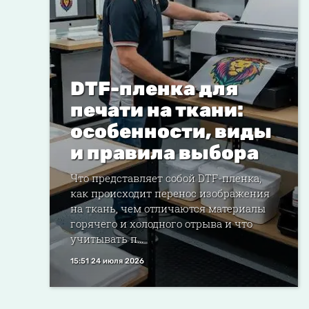
DTF-пленка для
печати на ткани:
особенности, виды
и правила выбора
Что представляет собой DTF-пленка,
как происходит перенос изображения
на ткань, чем отличаются материалы
горячего и холодного отрыва и что
учитывать п...
15:51 24 июля 2026