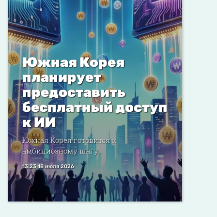
Южная Корея
планирует
предоставить
бесплатный доступ
к ИИ
Южная Корея готовится к
амбициозному шагу
13:23 18 июля 2026