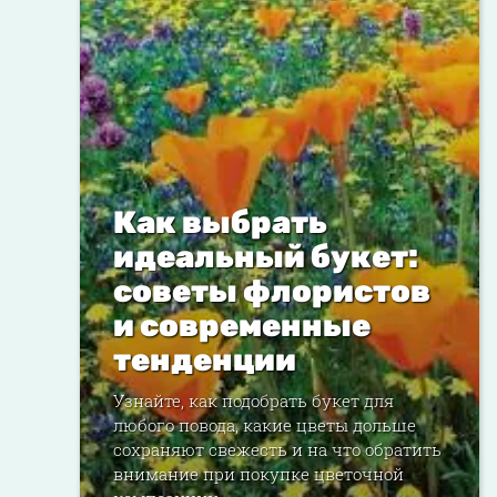
Как выбрать
идеальный букет:
советы флористов
и современные
тенденции
Узнайте, как подобрать букет для
любого повода, какие цветы дольше
сохраняют свежесть и на что обратить
внимание при покупке цветочной