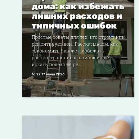
дома: как избежать
лишних расходов и
типичных ошибок
Простые советы для тех, кто строит или
ремонтирует дом. Рассказываем, как
сэкономить бюджет, избежать
распространенных ошибок и где
искать полезные ре...
16:22 17 июля 2026