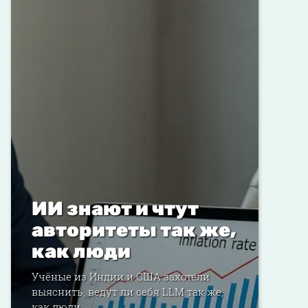
ИИ знают и чтут
авторитеты так же,
как люди
Учёные из Индии и США захотели
выяснить, ведут ли себя LLM так же,
как люди...