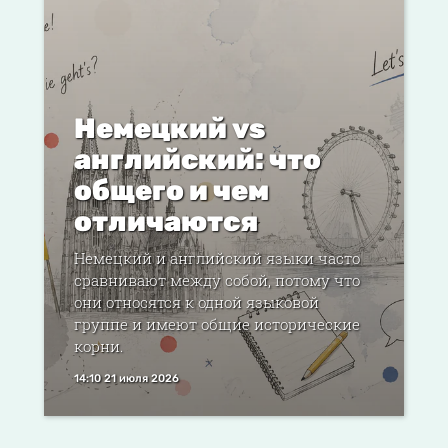
Немецкий vs
английский: что
общего и чем
отличаются
Немецкий и английский языки часто
сравнивают между собой, потому что
они относятся к одной языковой
группе и имеют общие исторические
корни.
14:10 21 июля 2026