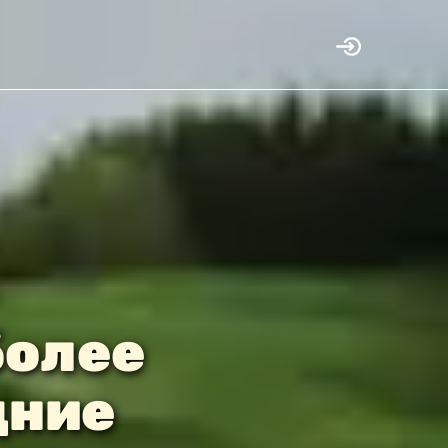
более
дние