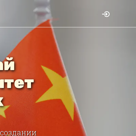
ай
итет
х
 создании