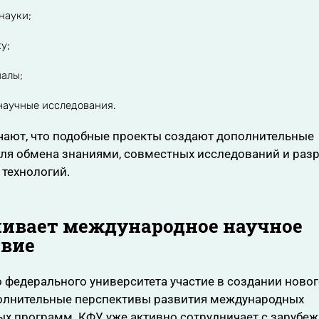
науки;
у;
алы;
научные исследования.
чают, что подобные проекты создают дополнительные
ля обмена знаниями, совместных исследований и раз
технологий.
ивает международное научное
твие
 федерального университета участие в создании новог
олнительные перспективы развития международных
ых программ. КФУ уже активно сотрудничает с зарубе