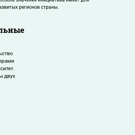
азвитых регионов страны.
ельные
ьство
нерами
ситет.
ы двух