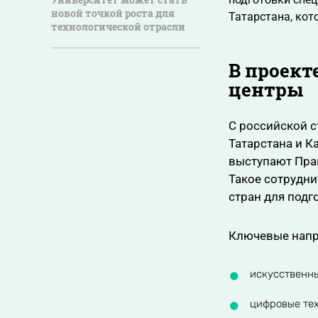
новой точкой роста для
Татарстана, кот
технологической отрасли
В проект
центры
С российской 
Татарстана и К
выступают Пра
Такое сотрудни
стран для подг
Ключевые напр
искусственны
цифровые тех