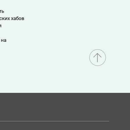
ть
ских хабов
я
 на