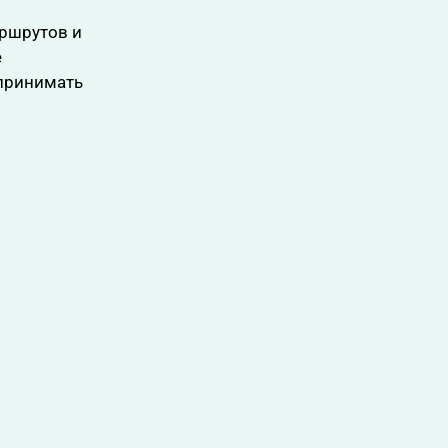
аршрутов и
е
 принимать