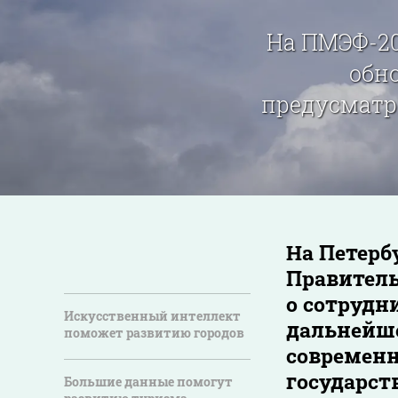
На ПМЭФ-20
обн
предусматр
На Петерб
Правитель
о сотрудн
Искусственный интеллект
дальнейше
поможет развитию городов
современн
государст
Большие данные помогут