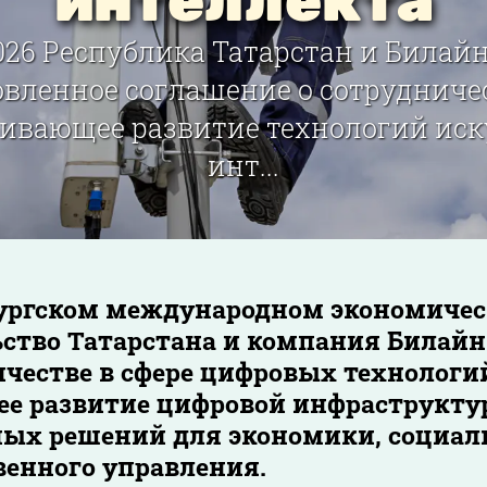
интеллекта
26 Республика Татарстан и Билай
овленное соглашение о сотрудничес
ивающее развитие технологий иск
инт...
ургском международном экономическ
ство Татарстана и компания Билайн
ичестве в сфере цифровых технологи
е развитие цифровой инфраструктур
ых решений для экономики, социал
венного управления.