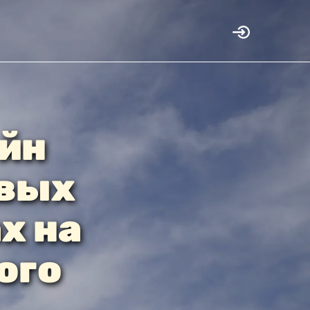
айн
овых
х на
ого