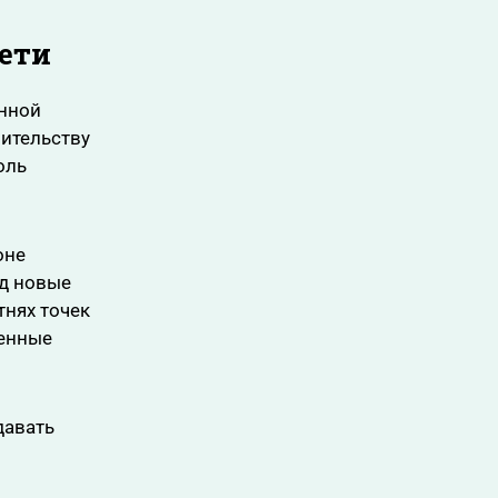
ети
онной
оительству
оль
оне
од новые
тнях точек
венные
давать