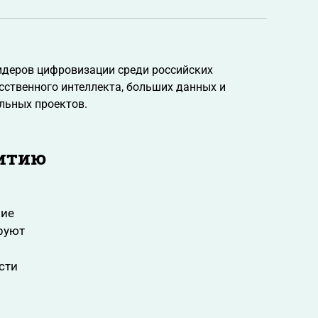
лидеров цифровизации среди российских
сственного интеллекта, больших данных и
льных проектов.
витию
ние
руют
сти