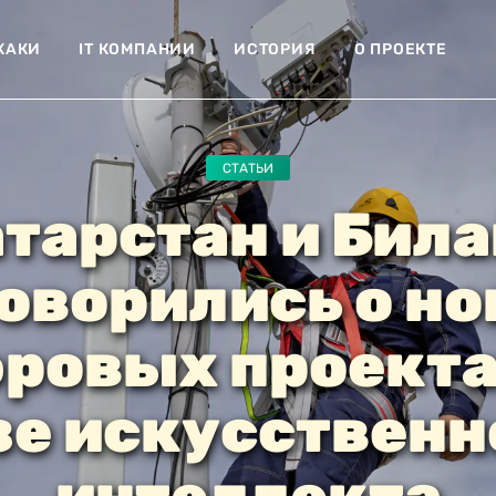
ХАКИ
IT КОМПАНИИ
ИСТОРИЯ
О ПРОЕКТЕ
СТАТЬИ
тарстан и Бил
оворились о н
ровых проекта
зе искусственн