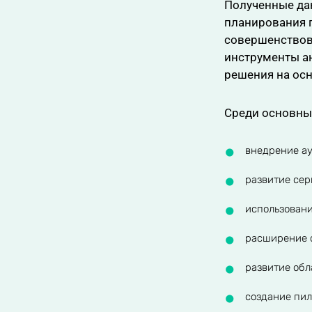
Полученные да
планирования г
совершенствов
инструменты а
решения на ос
Среди основны
внедрение а
развитие сер
использовани
расширение 
развитие обл
создание пил