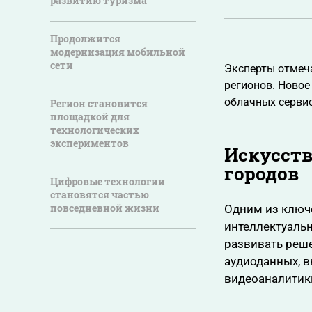
развитию туризма
Продолжится
модернизация мобильной
сети
Эксперты отмеча
регионов. Новое
облачных сервис
Регион становится
площадкой для
технологических
экспериментов
Искусст
городов
Цифровые технологии
становятся частью
повседневной жизни
Одним из ключ
интеллектуальн
развивать реше
аудиоданных, 
видеоаналитик