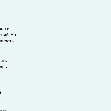
зон и
ний. На
ивность
рять
овых
ю