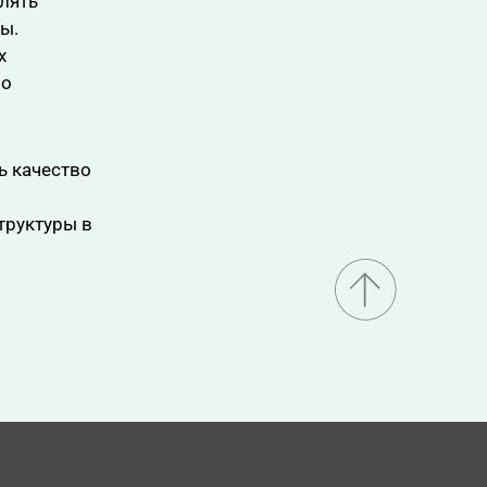
лять
ы.
х
но
ь качество
труктуры в