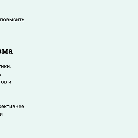
 повысить
зма
ики.
ь
тов и
фективнее
 и