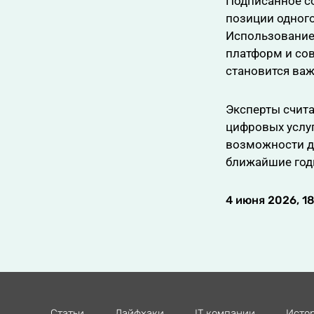
Подписанное с
позиции одного
Использование 
платформ и со
становится ва
Эксперты счита
цифровых услуг
возможности дл
ближайшие год
4 июня 2026, 1
Статьи
Лайфхаки
IT компании
Исто