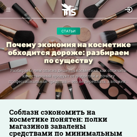
СТАТЬИ
Почему экономия на косметике
обходится дороже: разбираем
по существу
Разбираем, чем опасна дешёвая косметика, как отличить
качественный продукт от подделки и почему
профессиональные средства — это не переплата, а вложен...
Соблазн сэкономить на
косметике понятен: полки
магазинов завалены
средствами по минимальным