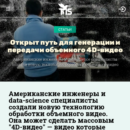
СТАТЬИ
Открыт путь для генерации и
передачи объемного 4D-видео
Американские инженеры и data-science специалисты
создали новую технологию обработки объемного видео
Американские инженеры и
data-science специалисты
создали новую технологию
обработки объемного видео.
Она может сделать массовым
"4D-видео" — видео которые