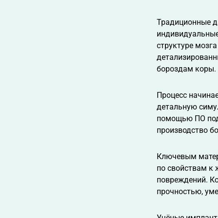
Традиционные д
индивидуальные
структуре мозга
детализированн
бороздам коры.
Процесс начинае
детальную симул
помощью ПО под
производство б
Ключевым матер
по свойствам к 
повреждений. Ко
прочностью, ум
Учёные импланти