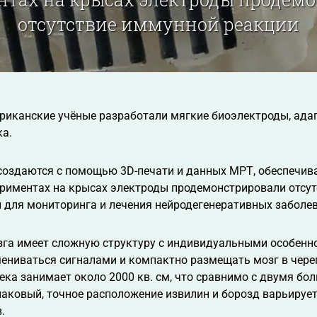
отсутствие иммунной реакции
риканские учёные разработали мягкие биоэлектроды, ада
ка.
создаются с помощью 3D-печати и данных МРТ, обеспечива
ериментах на крысах электроды продемонстрировали отсут
 для мониторинга и лечения нейродегенеративных заболев
зга имеет сложную структуру с индивидуальными особенн
ниваться сигналами и компактно размещать мозг в череп
ека занимает около 2000 кв. см, что сравнимо с двумя б
наковый, точное расположение извилин и борозд варьируетс
.