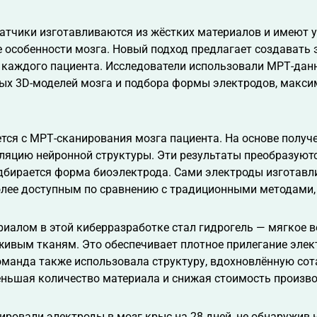
атчики изготавливаются из жёстких материалов и имеют
 особенности мозга. Новый подход предлагает создавать 
 каждого пациента. Исследователи использовали МРТ-дан
ых 3D-моделей мозга и подбора формы электродов, макси
тся с МРТ-сканирования мозга пациента. На основе полу
яцию нейронной структуры. Эти результаты преобразуются
бирается форма биоэлектрода. Сами электроды изготавли
олее доступным по сравнению с традиционными методами,
иалом в этой киберразработке стал гидрогель — мягкое в
живым тканям. Это обеспечивает плотное прилегание элек
манда также использовала структуру, вдохновлённую сот
еньшая количество материала и снижая стоимость произво
ровали электроды в мозг крыс на 28 дней, не обнаружив 