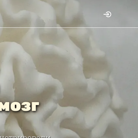
мозг
онстрировали