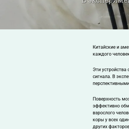
Китайские и аме
каждого челове
Эти устройства 
сигнала. В эксп
перспективными
Поверхность мо
эффективно обме
взрослого челов
коры у всех оди
других факторов