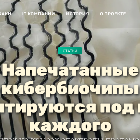
ХАКИ
IT КОМПАНИИ
ИСТОРИЯ
О ПРОЕКТЕ
СТАТЬИ
Напечатанные
кибербиочипы
птируются под 
каждого
нтах на крысах электроды продем