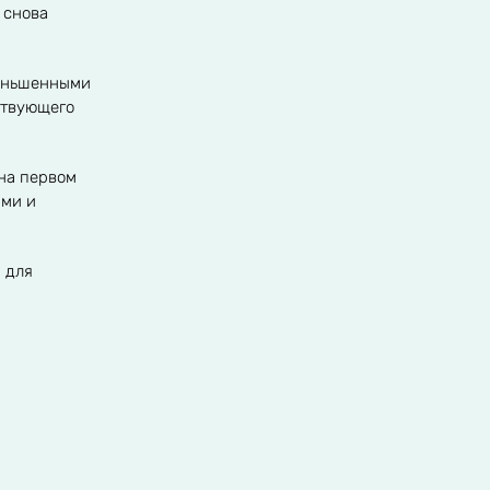
 снова
меньшенными
ствующего
 на первом
ами и
 для