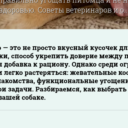
здоровью. Советы ветеринаров и о..
 — это не просто вкусный кусочек дл
ки, способ укрепить доверие между 
я добавка к рациону. Однако среди о
 легко растеряться: жевательные ко
акомства, функциональные угощени
ои задачи. Разбираемся, как выбрать
вашей собаке.