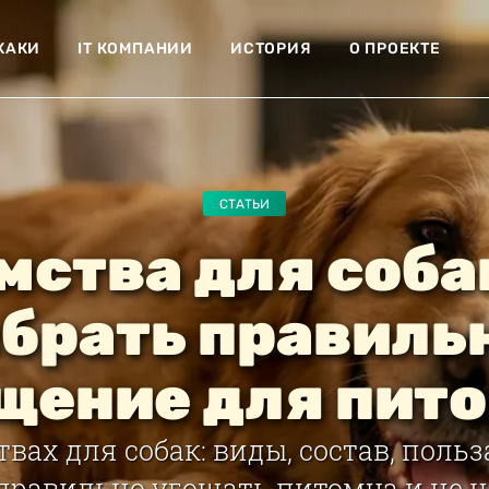
ХАКИ
IT КОМПАНИИ
ИСТОРИЯ
О ПРОЕКТЕ
СТАТЬИ
ства для соба
брать правиль
щение для пит
твах для собак: виды, состав, польз
 правильно угощать питомца и не н