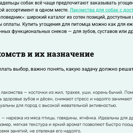
дельцы собак всё чаще предпочитают заказывать угощени
й ассортимент в одном месте.
Лакомства для собак с дос
поведник»: широкий каталог из сотен позиций, доступные ц
 оплаты. Купить угощения для питомца можно как для еже
ных функциональных снеков — для зубов, суставов или д
омств и их назначение
лать выбор, важно понять, какую задачу должно реша
лакомства — косточки из жил, трахея, уши, корень бычий. По
 здоровье зубов и дёсен, снимают стресс и надолго занимают
уальны для пород с высокой жевательной активностью.
 — нарезка из мяса птицы, говядины, ягнёнка. Идеальны для д
змер, мягкая текстура и яркий аромат позволяют быстро поощ
ремя занятий, не отвлекая его надолго.