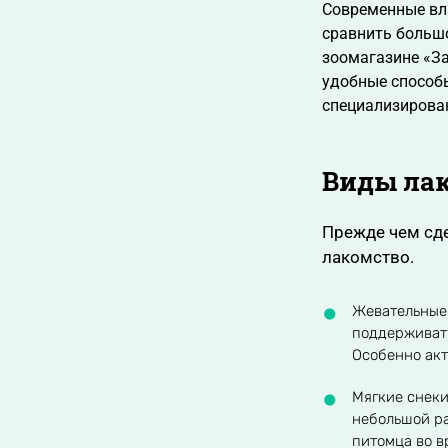
Современные вла
сравнить большо
зоомагазине «За
удобные способы
специализирован
Виды лак
Прежде чем сде
лакомство.
Жевательные 
поддерживать
Особенно акт
Мягкие снеки
небольшой ра
питомца во в