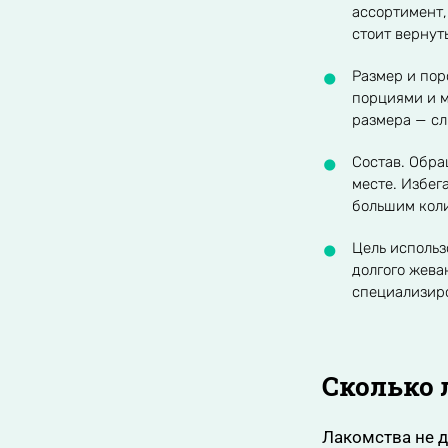
ассортимент,
стоит вернут
Размер и по
порциями и м
размера — сл
Состав. Обра
месте. Избег
большим коли
Цель использ
долгого жева
специализир
Сколько 
Лакомства не 