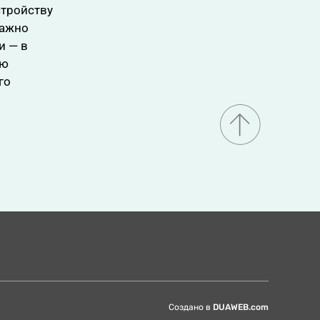
стройству
важно
и — в
ию
го
Создано в
DUAWEB.com