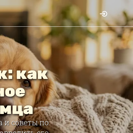
к: как
ное
омца
а и советы по
авредить его