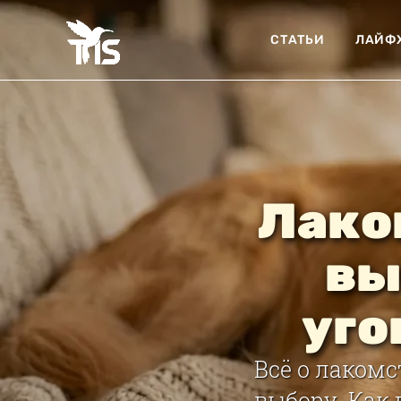
СТАТЬИ
ЛАЙФ
Лаком
вы
уго
Всё о лакомс
выбору. Как