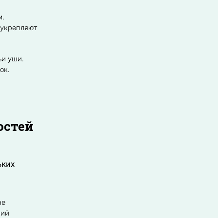
м.
 укрепляют
ьи уши.
ок.
остей
ьких
не
кий