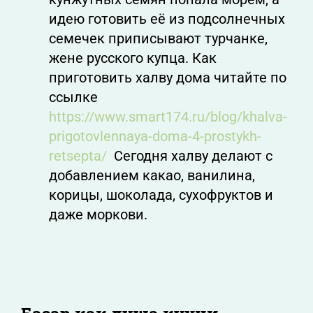
идею готовить её из подсолнечных
семечек приписывают турчанке,
жене русского купца. Как
приготовить халву дома читайте по
ссылке
https://www.smart174.ru/blog/khalva-
prigotovlennaya-doma-4-prostykh-
retsepta/
Сегодня халву делают с
добавлением какао, ванилина,
корицы, шоколада, сухофруктов и
даже моркови.