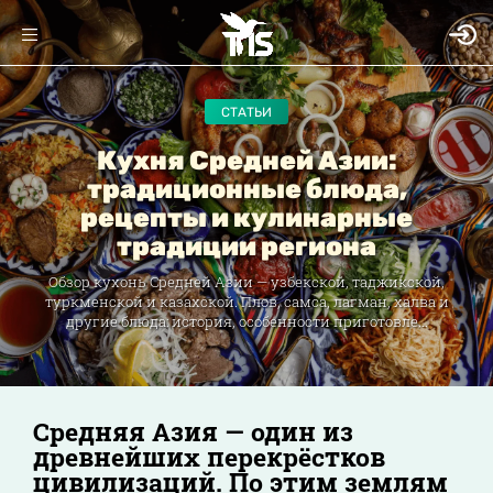
СТАТЬИ
Кухня Средней Азии:
традиционные блюда,
рецепты и кулинарные
традиции региона
Обзор кухонь Средней Азии — узбекской, таджикской,
туркменской и казахской. Плов, самса, лагман, халва и
другие блюда: история, особенности приготовле...
Средняя Азия — один из
древнейших перекрёстков
цивилизаций. По этим землям