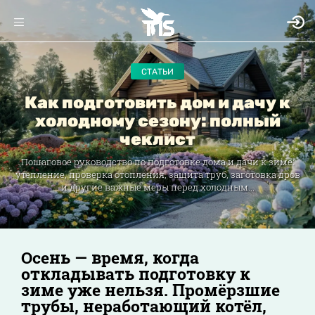
СТАТЬИ
Как подготовить дом и дачу к
холодному сезону: полный
чеклист
Пошаговое руководство по подготовке дома и дачи к зиме:
утепление, проверка отопления, защита труб, заготовка дров
и другие важные меры перед холодным...
Осень — время, когда
откладывать подготовку к
зиме уже нельзя. Промёрзшие
трубы, неработающий котёл,