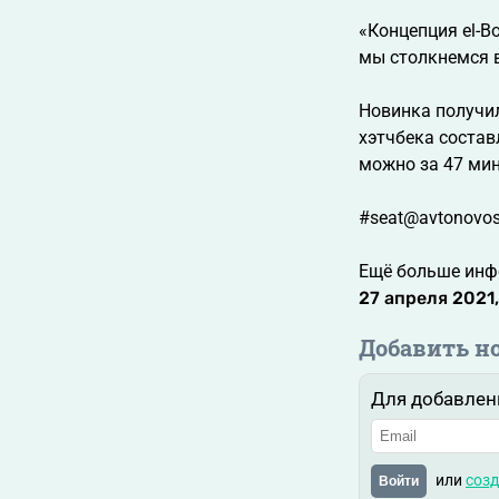
«Концепция el-B
мы столкнемся в
Новинка получил
хэтчбека состав
можно за 47 мин
#seat@avtonovos
Ещё больше инф
27 апреля 2021,
Добавить н
Для добавлен
или
созд
Войти