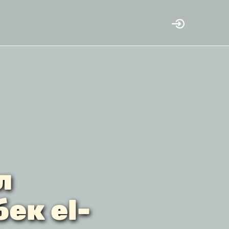
л
ек el-