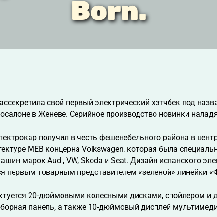
Born.
ассекретила свой первый электрический хэтчбек под назв
тосалоне в Женеве. Серийное производство новинки наладят
лектрокар получил в честь фешенебельного района в цент
тектуре MEB концерна Volkswagen, которая была специаль
ашин марок Audi, VW, Skoda и Seat. Дизайн испанского элек
ся первым товарным представителем «зеленой» линейки «
туется 20-дюймовыми колесными дисками, спойлером и д
иборная панель, а также 10-дюймовый дисплей мультимед