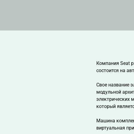
Компания Seat р
состоится на ав
Свое название э
модульной архи
электрических м
который являет
Машина комплек
виртуальная пр