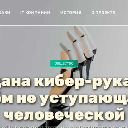
ХАКИ
IT КОМПАНИИ
ИСТОРИЯ
О ПРОЕКТЕ
ОБЩЕСТВО
ана кибер-рука
ём не уступающ
человеческой
kerBot создал новую роботизирован