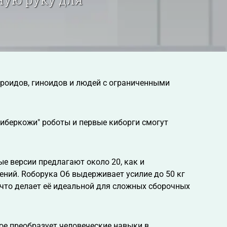
дроидов, гиноидов и людей с ограниченными
киберкожи" роботы и первые киборги смогут
ые версии предлагают около 20, как и
ний. Roборука O6 выдерживает усилие до 50 кг
, что делает её идеальной для сложных сборочных
рое преобразует человеческие навыки в