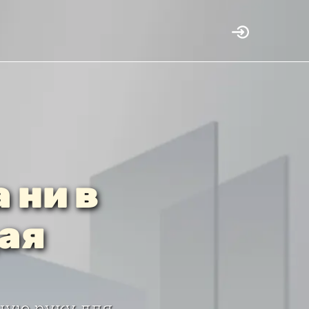
 ни в
ая
ную руку для