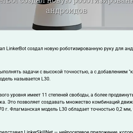
андроидов
ап LinkerBot создал новую роботизированную руку для ан
.
ыполнять задачи с высокой точностью, а с добавлением "
одель называется L30.
вого уровня имеет 11 степеней свободы, а более продвинут
ка. Это позволяет создавать множество комбинаций движе
370 г. Флагманская модель L30 обладает точностью 0,2 мм
редставил LinkerSkillNet — нейросетевое приложение, кото