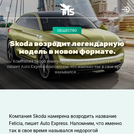
ОБЩЕСТВО
Skoda возродит легендарную
модель в новом формате.
Компания Skoda намерена возродить название Felicia,
пишет Auto Express. Напомним, что именно так в свое время
назывался ...
Компания Skoda намерена возродить название
Felicia, пишет Auto Express. Напомним, что именно
так в свое время назывался недорогой