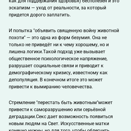
как для поддержания здоровья) бесполезен и это
эскапизм — уход от реальности, за который
придется дорого заплатить.
И попытка "объявить священную войну животной
похоти" — это одна из форм безумия. Она не
только не приведёт ни к чему хорошему, но и
лишена логики.Такой подход уже вызывает
общественное психологическое напряжение,
разрушает социальные связи и приводит к
демографическому кризису, известному как
депопуляция. В конечном итоге это может
привести к вымиранию человечества.
Стремление "перестать быть животным"может
привести к саморазрушению или серьёзной
деградации.Секс дает возможность появиться
новым людям на Свет. Искусственные матки
конечно нужны, но для того, чтобы облегчить