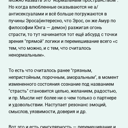
Можно назвать это "нормальным пространством".
Но когда влюбленные оказываются не а/
антисексуалами и всё больше погружаются в
пучины Эроса(интересно, что Эрос, он же Амур по
философии Юнга — демон) разжигая огонь
страсти, то тут начинается тот ещё абсурд с точки
зрения "прямой" логики и перемешивание всего «с
тем, что можно, и с тем, что считалось
ненормальным».
То есть что считалось ранее "грязным,
непристойным, порочным, аморальным", в момент
измененного состояния сознание под названием
"страсть" становится целью, желанием, радостью,
и пр. Мысли нет более ни о чем только о партнере
и удовольствии. Наступает резонанс эмоций,
смыслов, уязвимости, доверия и др.
Вот это и есть сингулярность — перемешивание и