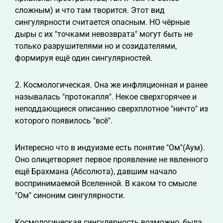
сложным) и что там творится. Этот вид
сингулярности считается опасным. НО чёрные
дыры с их "точками невозврата" могут быть не
только разрушителями но и созидателями,
формируя ещё один сингулярностей.
2. Космологическая. Она же инфляционная и ранее
называлась "протокапля". Некое сверхгорячее и
неподдающиеся описанию сверхплотное "ничто" из
которого появилось "всё".
Интересно что в индуизме есть понятие "Ом"(Аум).
Оно олицетворяет первое проявление не явленного
ещё Брахмана (Абсолюта), давшим начало
воспринимаемой Вселенной. В каком то смысле
"Ом" синоним сингулярности.
Космологическая сингулярность возможно, была