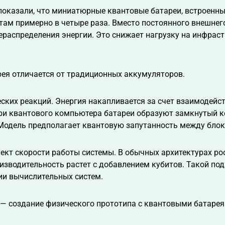
оказали, что миниатюрные квантовые батареи, встроенны
там примерно в четыре раза. Вместо постоянного внешнего
ераспределения энергии. Это снижает нагрузку на инфрас
рея отличается от традиционных аккумуляторов.
еских реакций. Энергия накапливается за счет взаимодейс
ри квантового компьютера батареи образуют замкнутый к
Модель предполагает квантовую запутанность между бло
ект скорости работы системы. В обычных архитектурах ро
изводительность растет с добавлением кубитов. Такой по
и вычислительных систем.
— создание физического прототипа с квантовыми батаре