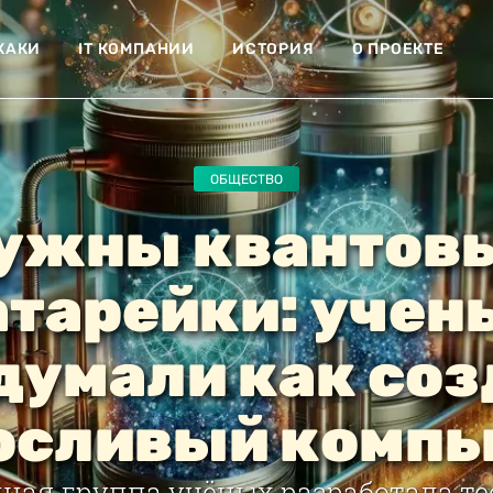
ХАКИ
IT КОМПАНИИ
ИСТОРИЯ
О ПРОЕКТЕ
ОБЩЕСТВО
ужны квантов
атарейки: учен
думали как соз
осливый компь
ая группа учёных разработала т