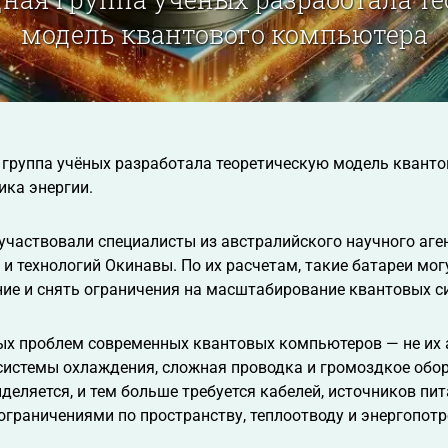
модель квантового компьютера
группа учёных разработала теоретическую модель кванто
ика энергии.
участвовали специалисты из австралийского научного аген
 и технологий Окинавы. По их расчетам, такие батареи мог
ие и снять ограничения на масштабирование квантовых с
ых проблем современных квантовых компьютеров — не их а
стемы охлаждения, сложная проводка и громоздкое обору
деляется, и тем больше требуется кабелей, источников пи
ограничениями по пространству, теплоотводу и энергопот