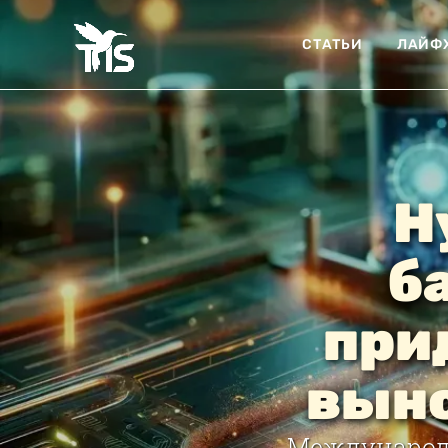
СТАТЬИ
ЛАЙФ
Н
б
при
вын
Международн