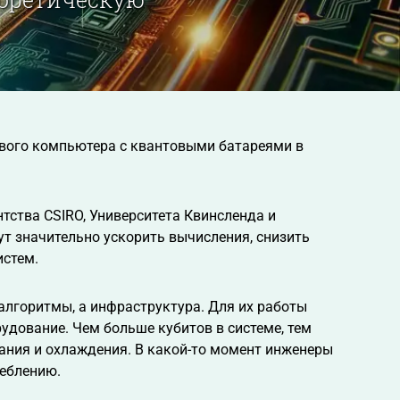
вого компьютера с квантовыми батареями в
тства CSIRO, Университета Квинсленда и
ут значительно ускорить вычисления, снизить
истем.
лгоритмы, а инфраструктура. Для их работы
дование. Чем больше кубитов в системе, тем
тания и охлаждения. В какой-то момент инженеры
реблению.