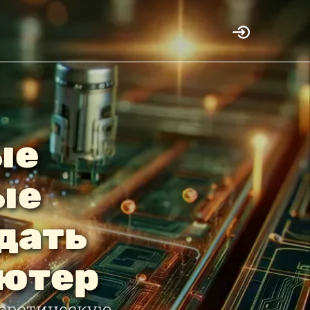
ые
ые
дать
ютер
еоретическую