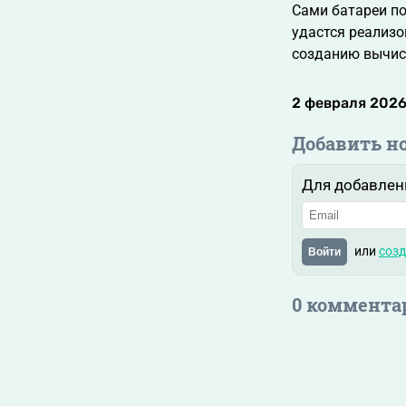
Сами батареи по
удастся реализо
созданию вычисл
2 февраля 2026,
Добавить н
Для добавлен
или
созд
Войти
0 коммента