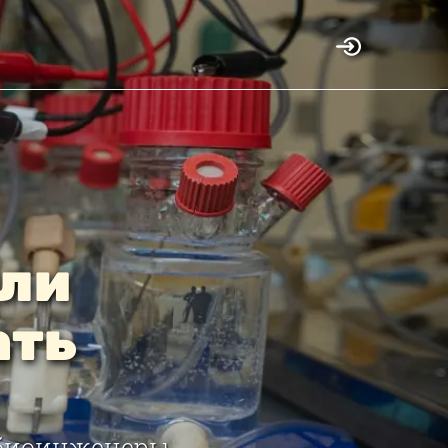
ли
ать
 биоинженеры