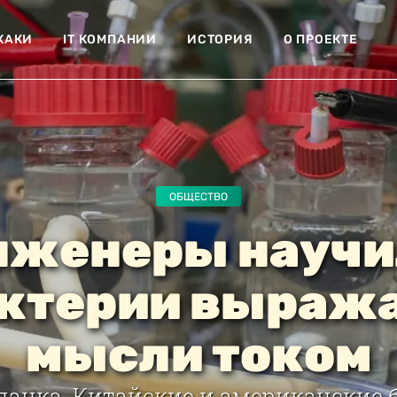
ХАКИ
IT КОМПАНИИ
ИСТОРИЯ
О ПРОЕКТЕ
ОБЩЕСТВО
нженеры научи
ктерии выраж
мысли током
панка. Китайские и американские