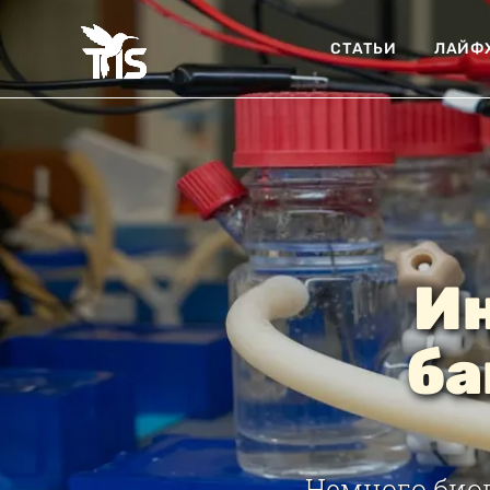
СТАТЬИ
ЛАЙФ
И
ба
Немного био