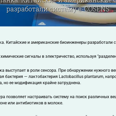
разработали систему e-COSENS
ка. Китайские и американские биоинженеры разработали 
химические сигналы в электричество, используя "разделе
а выступает в роли сенсора. При обнаружении нужного в
ая бактерия — лактобактерия Lactobacillus plantarum, нап
, но ее модификация крайне затруднена.
ра позволяет настраивать систему на поиск различных ве
юне или антибиотиков в молоке.