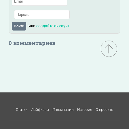
или
создайте аккаунт
Войти
0 комментариев
Статьи
Лайфхаки
IT компании
История
О проекте