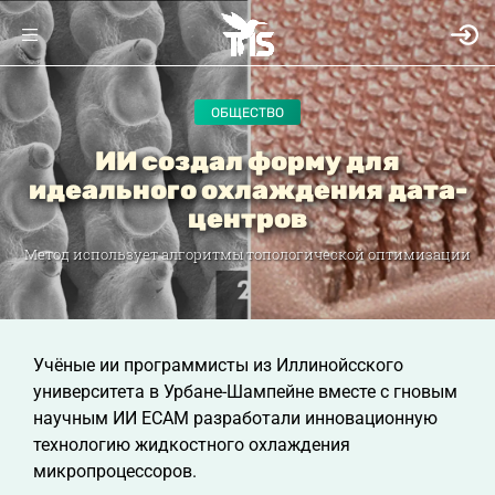
ОБЩЕСТВО
ИИ создал форму для
идеального охлаждения дата-
центров
Метод использует алгоритмы топологической оптимизации
Учёные ии программисты из Иллинойсского
университета в Урбане-Шампейне вместе с гновым
научным ИИ ECAM разработали инновационную
технологию жидкостного охлаждения
микропроцессоров.