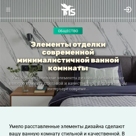
ОБЩЕСТВО
Элементы отделки
современной
минималистичной ванной
комннаты
Умело расставленные элементы дизайна сделают вашу
ванную комнату стильной и качественной. В сдержанном
интерьере совреме...
Умело расставленные элементы дизайна сделают
вашу ванную комнату стильной и качественной. В