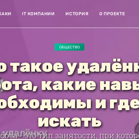
ХАКИ
IT КОМПАНИИ
ИСТОРИЯ
О ПРОЕКТЕ
ОБЩЕСТВО
о такое удалён
ота, какие на
обходимы и где
искать
бота - это тип занятости, при кото