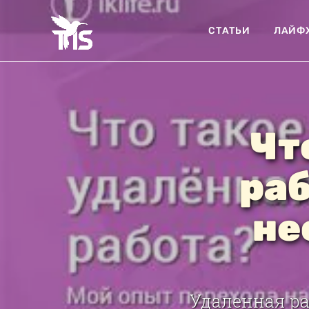
СТАТЬИ
ЛАЙФ
Чт
раб
не
Удаленная ра