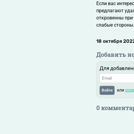
Если вас интере
предлагают удал
откровенны при 
слабые стороны
18 октября 2022
Добавить н
Для добавлен
или
созд
Войти
0 коммента