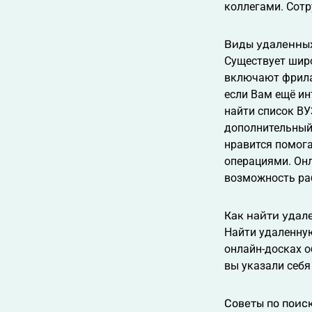
коллегами. Сотр
Виды удаленных
Существует широ
включают фрилан
если Вам ещё ин
найти список ВУ
дополнительный 
нравится помог
операциями. Онл
возможность ра
Как найти удал
Найти удаленную
онлайн-досках о
вы указали себя
Советы по поис