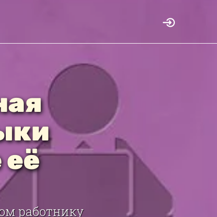
ная
выки
 её
ром работнику