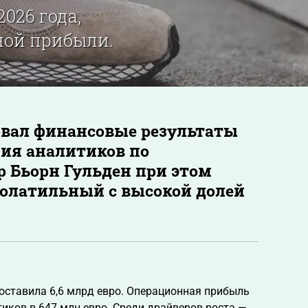
026 года,
ной прибыли.
овал финансовые результаты
ния аналитиков по
 Бьорн Гульден при этом
волатильный с высокой долей
оставила 6,6 млрд евро. Операционная прибыль
тиков в 647 млн евро. Среди драйверов роста —