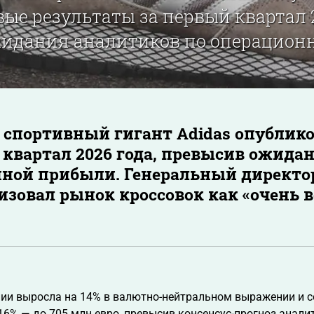
ые результаты за первый квартал 2
идания аналитиков по операцион
спортивный гигант Adidas опублик
 квартал 2026 года, превысив ожида
ной прибыли. Генеральный директор
изовал рынок кроссовок как «очень 
ии выросла на 14% в валютно-нейтральном выражении и с
16% — до 705 млн евро, превысив консенсус-прогноз анали