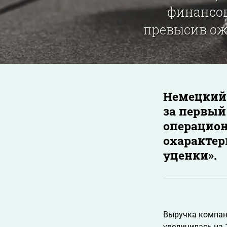
финансов
превысив ож
Немецкий 
за первый
операцион
охарактер
уценки».
Выручка компан
увеличилась на 