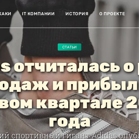
ХАКИ
IT КОМПАНИИ
ИСТОРИЯ
О ПРОЕКТЕ
СТАТЬИ
s отчиталась о
одаж и прибыл
вом квартале 
года
ий спортивный гигант Adidas опуб