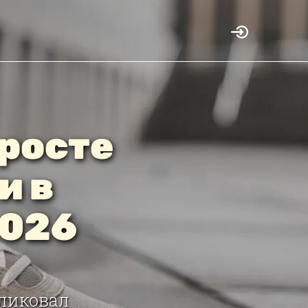
 росте
и в
2026
ликовал