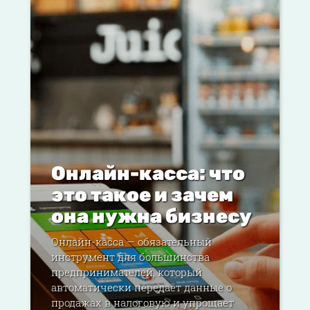
Онлайн-касса: что
это такое и зачем
она нужна бизнесу
Онлайн-касса — обязательный
инструмент для большинства
предпринимателей, который
автоматически передаёт данные о
продажах в налоговую и упрощает