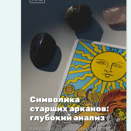
СТАТЬИ
Символика
старших арканов:
глубокий анализ
Каждый из старших арканов вносит