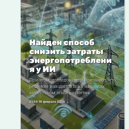
Найден способ
снизить затраты
энергопотреблени
я у ИИ
При этом, исследователи признают, что
решение находится пока на самом
зачаточном этапе развития
21:54 18 февраля 2026