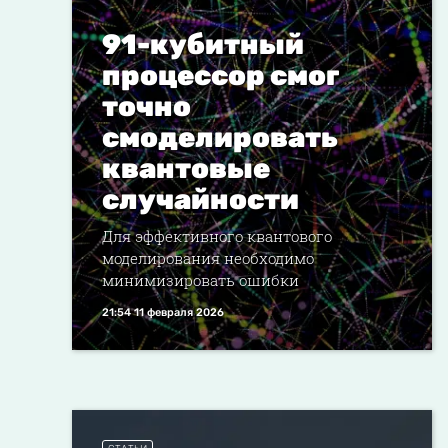
91-кубитный
процессор смог
точно
смоделировать
квантовые
случайности
Для эффективного квантового
моделирования необходимо
минимизировать ошибки
21:54 11 февраля 2026