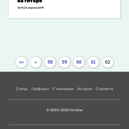
на гитаре
12:14 21 апреля 2019
<<
<
58
59
60
61
62
Статьи
Лайфхаки
IT компании
История
О проекте
© 2003-2026 tis.tatar