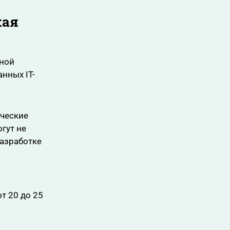
кая
тной
нных IT-
ические
гут не
разработке
т 20 до 25