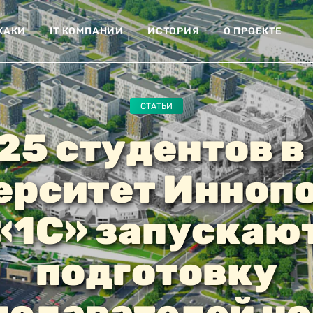
ХАКИ
IT КОМПАНИИ
ИСТОРИЯ
О ПРОЕКТЕ
СТАТЬИ
25 студентов в 
ерситет Иннопо
«1С» запускаю
подготовку