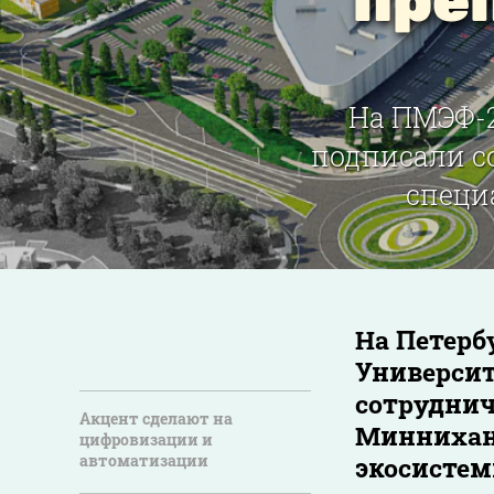
пре
На ПМЭФ-2
подписали с
специ
На Петерб
Университ
сотруднич
Акцент сделают на
Миннихано
цифровизации и
автоматизации
экосистем