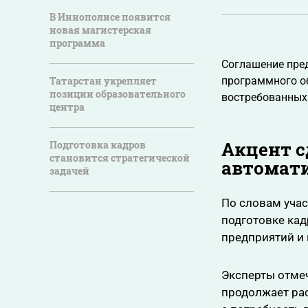
В Иннополисе появится
новая магистерская
программа
Соглашение пре
Татарстан укрепляет
программного об
позиции образовательного
востребованных
центра
Акцент с
Подготовка кадров
становится стратегической
автомат
задачей
По словам учас
подготовке кад
предприятий и
Эксперты отмеч
продолжает ра