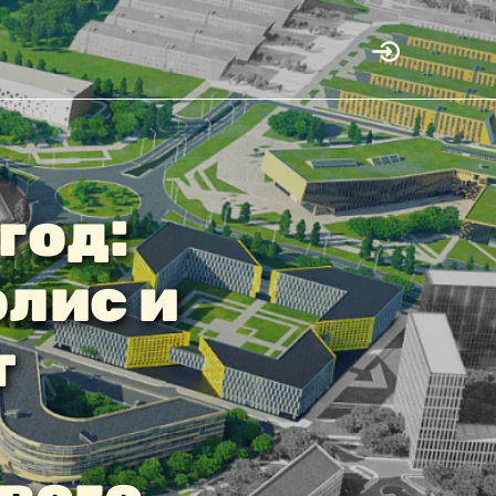
год:
лис и
т