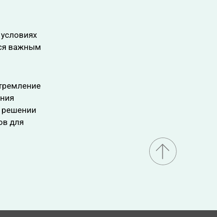
 условиях
тся важным
стремление
ания
в решении
ов для