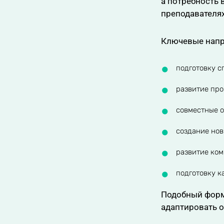
а потребность 
преподавателях
Ключевые напр
подготовку с
развитие пр
совместные о
создание нов
развитие ком
подготовку к
Подобный форм
адаптировать 