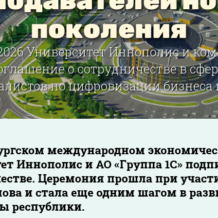
подавателей но
поколения
026 Университет Иннополис и ком
оглашение о сотрудничестве в сфер
алистов по цифровизации бизнеса и 
ургском международном экономическ
ет Иннополис и АО «Группа 1С» под
естве. Церемония прошла при участ
ва и стала еще одним шагом в разв
ы республики.