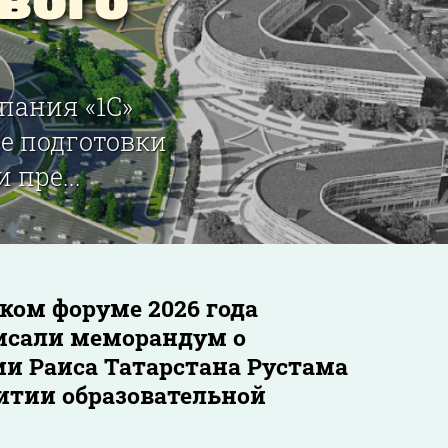
вого
пания «1С»
е подготовки
пре...
ом форуме 2026 года
писали меморандум о
ии Раиса Татарстана Рустама
итии образовательной