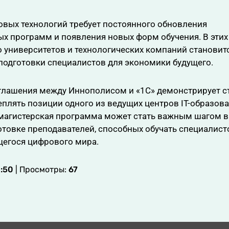
вых технологий требует постоянного обновления
х программ и появления новых форм обучения. В этих
о университетов и технологических компаний станови
подготовки специалистов для экономики будущего.
глашения между Иннополисом и «1С» демонстрирует 
еплять позиции одного из ведущих центров IT-образов
 магистерская программа может стать важным шагом 
отовке преподавателей, способных обучать специалист
егося цифрового мира.
8:50
| Просмотры:
67